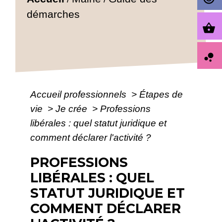
démarches
shopping_basket
bubble_chart
Accueil professionnels
>
Étapes de
vie
>
Je crée
>
Professions
libérales : quel statut juridique et
comment déclarer l'activité ?
PROFESSIONS
LIBÉRALES : QUEL
STATUT JURIDIQUE ET
COMMENT DÉCLARER