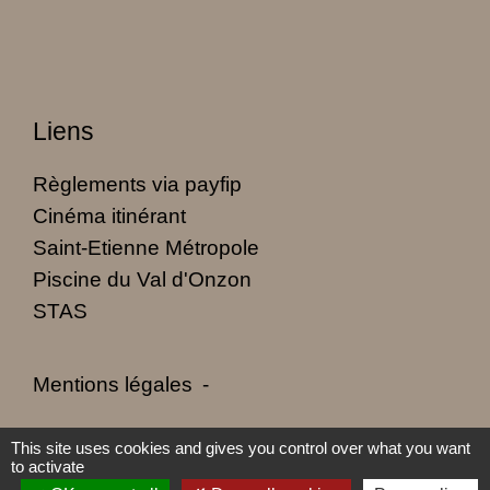
Liens
Règlements via payfip
Cinéma itinérant
Saint-Etienne Métropole
Piscine du Val d'Onzon
STAS
Mentions légales
-
Politique de confidentialité
-
Accessibilité
-
This site uses cookies and gives you control over what you want
to activate
Plan du site
-
Gestion des cookies