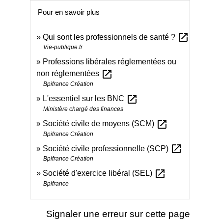
Pour en savoir plus
open_in_new
Qui sont les professionnels de santé ?
Vie-publique.fr
Professions libérales réglementées ou
open_in_new
non réglementées
Bpifrance Création
open_in_new
L'essentiel sur les BNC
Ministère chargé des finances
open_in_new
Société civile de moyens (SCM)
Bpifrance Création
open_in_new
Société civile professionnelle (SCP)
Bpifrance Création
open_in_new
Société d'exercice libéral (SEL)
Bpifrance
Signaler une erreur sur cette page