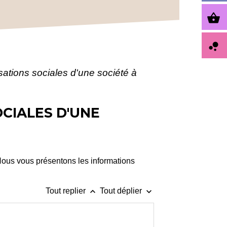
shopping_basket
bubble_chart
tisations sociales d'une société à
OCIALES D'UNE
Nous vous présentons les informations
keyboard_arrow_up
keyboard_arrow_down
Tout replier
Tout déplier