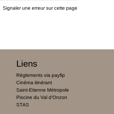
Signaler une erreur sur cette page
Liens
Règlements via payfip
Cinéma itinérant
Saint-Etienne Métropole
Piscine du Val d'Onzon
STAS