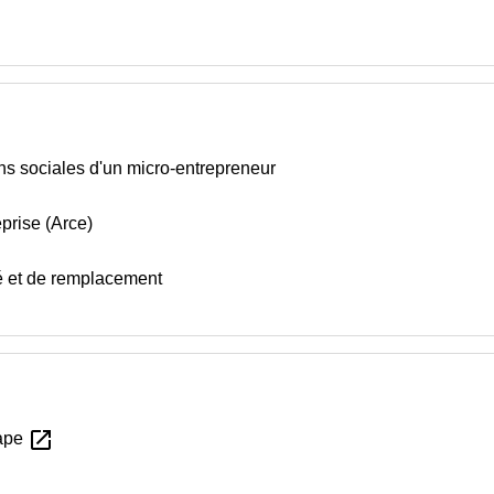
ions sociales d'un micro-entrepreneur
eprise (Arce)
é et de remplacement
open_in_new
tape