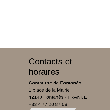
Contacts et
horaires
Commune de Fontanès
1 place de la Mairie
42140 Fontanès - FRANCE
+33 4 77 20 87 08