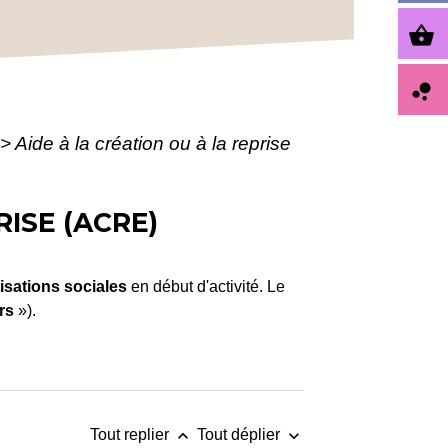
shopping_basket
bubble_chart
>
Aide à la création ou à la reprise
RISE (ACRE)
isations sociales
en début d'activité. Le
rs
»).
keyboard_arrow_up
keyboard_arrow_down
Tout replier
Tout déplier