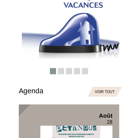
Agenda
VOIR TOUT
today
Août
28