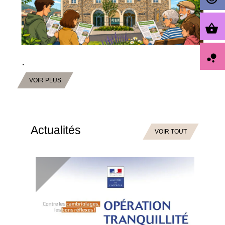
shopping_basket
bubble_chart
Actualités
VOIR TOUT