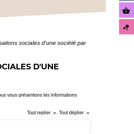
shopping_basket
bubble_chart
tisations sociales d'une société par
OCIALES D'UNE
ous vous présentons les informations
keyboard_arrow_up
keyboard_arrow_down
Tout replier
Tout déplier