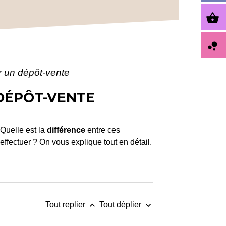
shopping_basket
bubble_chart
ir un dépôt-vente
 DÉPÔT-VENTE
Quelle est la
différence
entre ces
effectuer ? On vous explique tout en détail.
keyboard_arrow_up
keyboard_arrow_down
Tout replier
Tout déplier