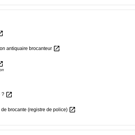
in_new
open_in_new
on antiquaire brocanteur
in_new
ion
open_in_new
é ?
open_in_new
 de brocante (registre de police)