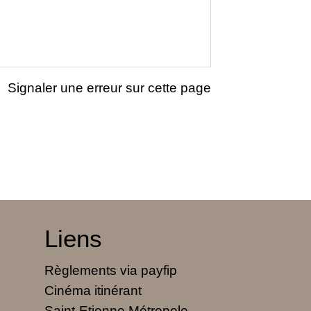
Signaler une erreur sur cette page
Liens
Règlements via payfip
Cinéma itinérant
Saint-Etienne Métropole