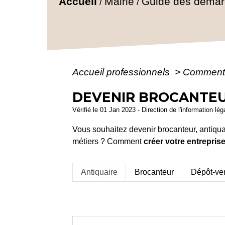
Accueil
Mairie
Guide des déma
/
/
Accueil professionnels
>
Comment 
DEVENIR BROCANTEU
Vérifié le 01 Jan 2023 - Direction de l'information lég
Vous souhaitez devenir brocanteur, antiqua
métiers ? Comment
créer votre entrepris
Antiquaire
Brocanteur
Dépôt-ve