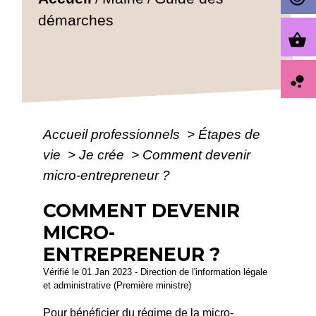
démarches
shopping_basket
bubble_chart
Accueil professionnels
>
Étapes de
vie
>
Je crée
>
Comment devenir
micro-entrepreneur ?
COMMENT DEVENIR
MICRO-
ENTREPRENEUR ?
Vérifié le 01 Jan 2023 - Direction de l'information légale
et administrative (Première ministre)
Pour bénéficier du régime de la micro-