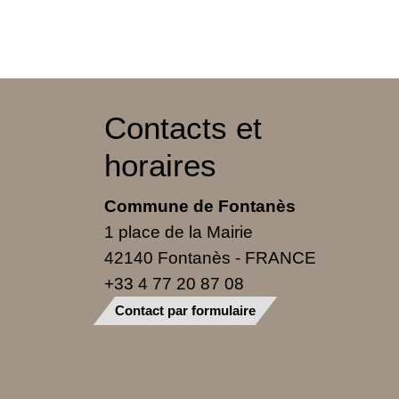
Contacts et
horaires
Commune de Fontanès
1 place de la Mairie
42140 Fontanès - FRANCE
+33 4 77 20 87 08
Contact par formulaire