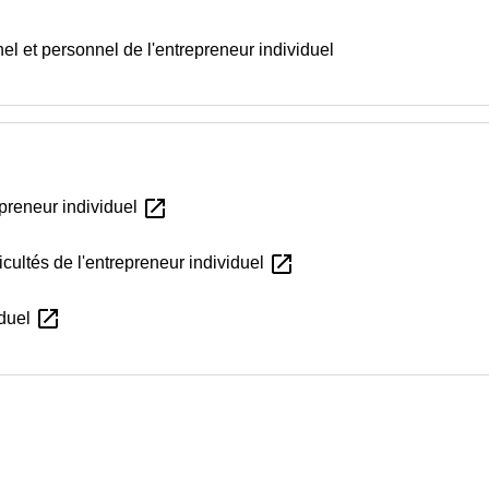
l et personnel de l'entrepreneur individuel
open_in_new
repreneur individuel
open_in_new
ficultés de l'entrepreneur individuel
open_in_new
iduel