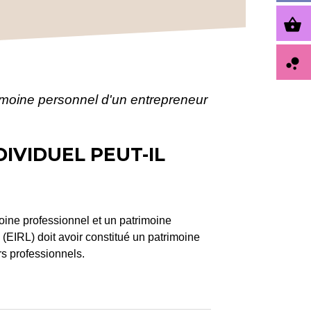
shopping_basket
bubble_chart
imoine personnel d'un entrepreneur
IVIDUEL PEUT-IL
oine professionnel et un patrimoine
(EIRL) doit avoir constitué un patrimoine
rs professionnels.