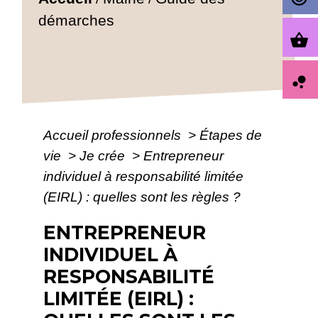
démarches
shopping_basket
bubble_chart
Accueil professionnels
>
Étapes de
vie
>
Je crée
>
Entrepreneur
individuel à responsabilité limitée
(EIRL) : quelles sont les règles ?
ENTREPRENEUR
INDIVIDUEL À
RESPONSABILITÉ
LIMITÉE (EIRL) :