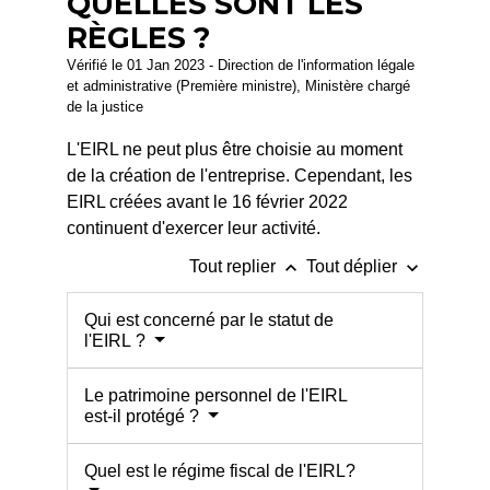
QUELLES SONT LES
RÈGLES ?
Vérifié le 01 Jan 2023 - Direction de l'information légale
et administrative (Première ministre), Ministère chargé
de la justice
L'EIRL ne peut plus être choisie au moment
de la création de l'entreprise. Cependant, les
EIRL créées avant le 16 février 2022
continuent d'exercer leur activité.
keyboard_arrow_up
keyboard_arrow_down
Tout replier
Tout déplier
Qui est concerné par le statut de
l'EIRL ?
Le patrimoine personnel de l'EIRL
est-il protégé ?
Quel est le régime fiscal de l'EIRL?