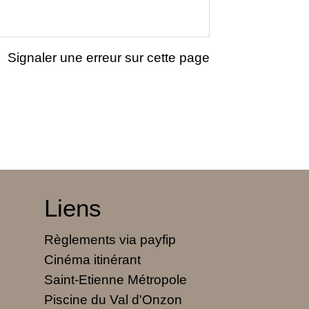
Signaler une erreur sur cette page
Liens
Règlements via payfip
Cinéma itinérant
Saint-Etienne Métropole
Piscine du Val d'Onzon