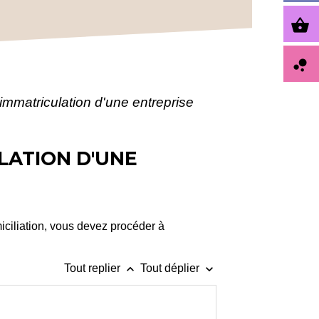
shopping_basket
bubble_chart
'immatriculation d'une entreprise
LATION D'UNE
miciliation, vous devez procéder à
keyboard_arrow_up
keyboard_arrow_down
Tout replier
Tout déplier