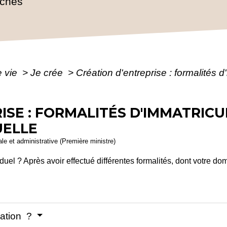
rches
e vie
>
Je crée
>
Création d'entreprise : formalités d
ISE : FORMALITÉS D'IMMATRICU
UELLE
gale et administrative (Première ministre)
uel ? Après avoir effectué différentes formalités, dont votre do
lation ?