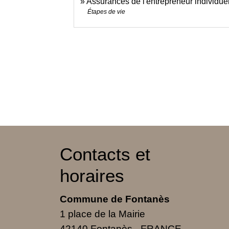
Assurances de l'entrepreneur individue
Étapes de vie
Contacts et
horaires
Commune de Fontanès
1 place de la Mairie
42140 Fontanès - FRANCE