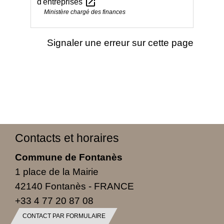
open_in_new
d'entreprises
Ministère chargé des finances
Signaler une erreur sur cette page
Contacts et horaires
Commune de Fontanès
1 place de la Mairie
42140 Fontanès - FRANCE
+33 4 77 20 87 08
CONTACT PAR FORMULAIRE