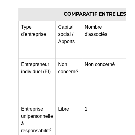
COMPARATIF ENTRE LES F
Type
Capital
Nombre
Pou
d'entreprise
social /
d'associés
acti
Apports
Entrepreneur
Non
Non concerné
Arti
individuel (EI)
concerné
com
indu
pro
libé
Entreprise
Libre
1
Arti
unipersonnelle
com
à
indu
responsabilité
pro