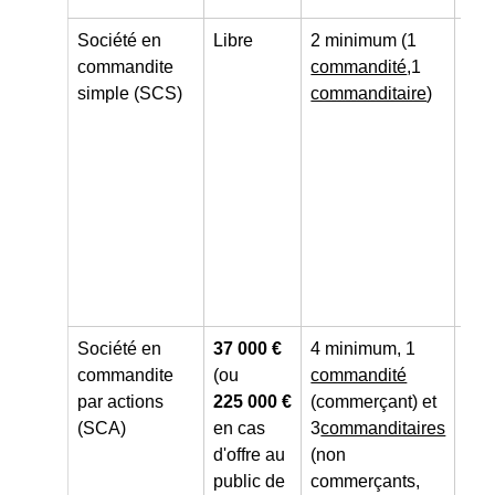
Société en
Libre
2 minimum (1
Arti
commandite
commandité
,1
com
simple (SCS)
commanditaire
)
indu
pro
libé
pha
Société en
37 000 €
4 minimum, 1
Arti
commandite
(ou
commandité
com
par actions
225 000 €
(commerçant) et
indu
(SCA)
en cas
3
commanditaires
pro
d'offre au
(non
libé
public de
commerçants,
pha