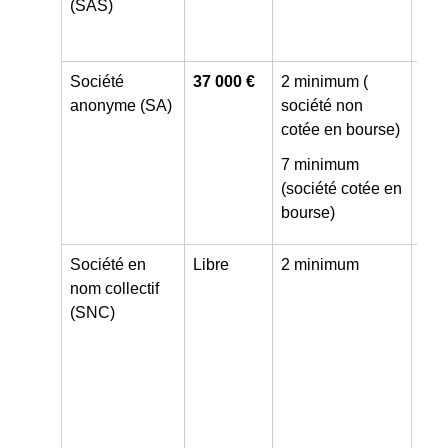
(SAS)
pro
libé
Société
37 000 €
2 minimum (
Arti
anonyme (SA)
société non
com
cotée en bourse)
indu
pro
7 minimum
libé
(société cotée en
bourse)
Société en
Libre
2 minimum
Arti
nom collectif
com
(SNC)
indu
pro
libé
pha