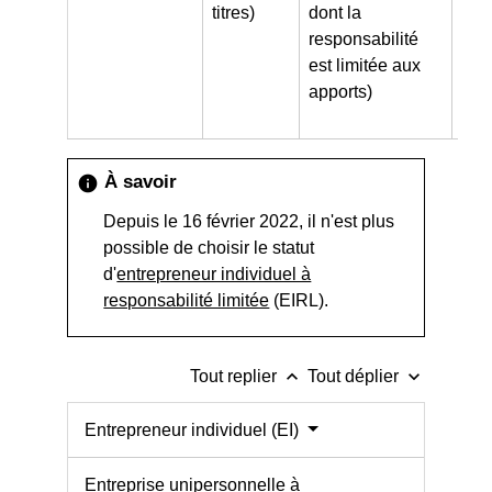
titres)
dont la
responsabilité
est limitée aux
apports)
À savoir
info
Depuis le 16 février 2022, il n'est plus
possible de choisir le statut
d'
entrepreneur individuel à
responsabilité limitée
(EIRL).
keyboard_arrow_up
keyboard_arrow_down
Tout replier
Tout déplier
Entrepreneur individuel (EI)
Entreprise unipersonnelle à