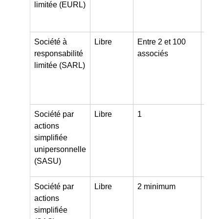
limitée (EURL)
libé
pha
Société à
Libre
Entre 2 et 100
Arti
responsabilité
associés
com
limitée (SARL)
indu
pro
libé
Société par
Libre
1
Arti
actions
com
simplifiée
indu
unipersonnelle
pro
(SASU)
libé
Société par
Libre
2 minimum
Arti
actions
com
simplifiée
indu