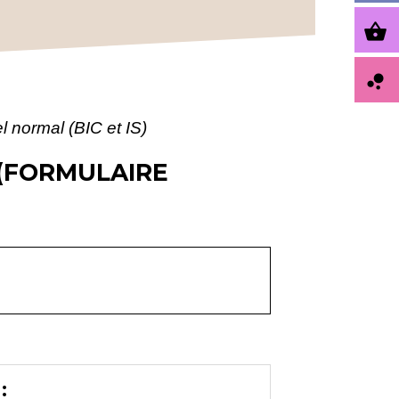
shopping_basket
bubble_chart
l normal (BIC et IS)
) (FORMULAIRE
: