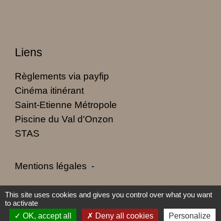
Liens
Règlements via payfip
Cinéma itinérant
Saint-Etienne Métropole
Piscine du Val d'Onzon
STAS
Mentions légales
-
Politique de confidentialité
-
Accessibilité
-
This site uses cookies and gives you control over what you want
to activate
Plan du site
-
Gestion des cookies
OK, accept all
Deny all cookies
Personalize