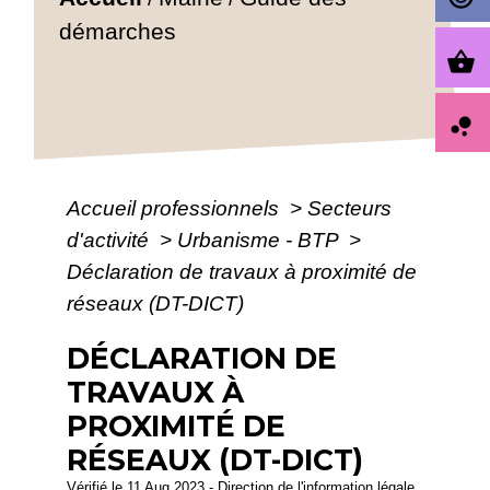
démarches
shopping_basket
bubble_chart
Accueil professionnels
>
Secteurs
d'activité
>
Urbanisme - BTP
>
Déclaration de travaux à proximité de
réseaux (DT-DICT)
DÉCLARATION DE
TRAVAUX À
PROXIMITÉ DE
RÉSEAUX (DT-DICT)
Vérifié le 11 Aug 2023 - Direction de l'information légale