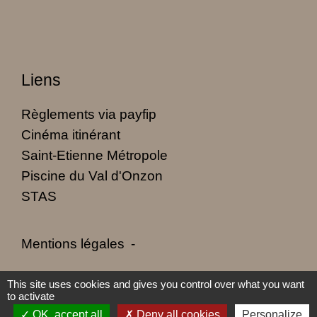
Liens
Règlements via payfip
Cinéma itinérant
Saint-Etienne Métropole
Piscine du Val d'Onzon
STAS
Mentions légales
-
Politique de confidentialité
-
Accessibilité
-
This site uses cookies and gives you control over what you want
to activate
Plan du site
-
Gestion des cookies
OK, accept all
Deny all cookies
Personalize