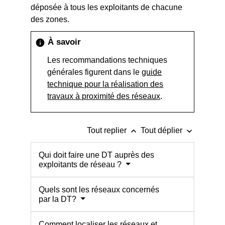
déposée à tous les exploitants de chacune
des zones.
À savoir
info
Les recommandations techniques
générales figurent dans le
guide
technique pour la réalisation des
travaux à proximité des réseaux
.
keyboard_arrow_up
keyboard_arrow_down
Tout replier
Tout déplier
Qui doit faire une DT auprès des
exploitants de réseau ?
Quels sont les réseaux concernés
par la DT?
Comment localiser les réseaux et