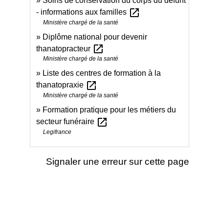
Soins de conservation du corps du défunt
open_in_new
- informations aux familles
Ministère chargé de la santé
Diplôme national pour devenir
open_in_new
thanatopracteur
Ministère chargé de la santé
Liste des centres de formation à la
open_in_new
thanatopraxie
Ministère chargé de la santé
Formation pratique pour les métiers du
open_in_new
secteur funéraire
Legifrance
Signaler une erreur sur cette page