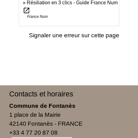
Résiliation en 3 clics - Guide France Num
open_in_new
France Num
Signaler une erreur sur cette page
Contacts et horaires
Commune de Fontanès
1 place de la Mairie
42140 Fontanès - FRANCE
+33 4 77 20 87 08