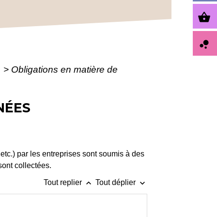
shopping_basket
bubble_chart
s
>
Obligations en matière de
NÉES
tc.) par les entreprises sont soumis à des
sont collectées.
keyboard_arrow_up
keyboard_arrow_down
Tout replier
Tout déplier