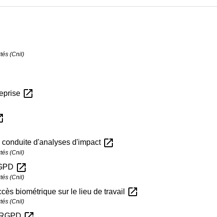
tés (Cnil)
open_in_new
reprise
n_new
open_in_new
la conduite d'analyses d'impact
tés (Cnil)
open_in_new
 RGPD
tés (Cnil)
open_in_new
cès biométrique sur le lieu de travail
tés (Cnil)
open_in_new
 : RGPD