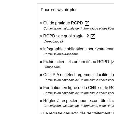
Pour en savoir plus
open_in_new
Guide pratique RGPD
Commission nationale de l'informatique et des liber
open_in_new
RGPD : de quoi s'agit-il ?
Vie-publique.fr
Infographie : obligations pour votre ent
Commission européenne
open_i
Fichier client et conformité au RGPD
France Num
Outil PIA en téléchargement : faciliter 
Commission nationale de l'informatique et des liber
Formation en ligne de la CNIL sur le
Commission nationale de l'informatique et des liber
Règles à respecter pour le contrôle d'ac
Commission nationale de l'informatique et des liber
Le registre des activités de traitement