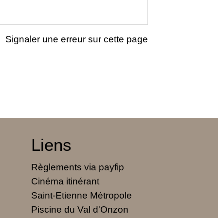
Signaler une erreur sur cette page
Liens
Règlements via payfip
Cinéma itinérant
Saint-Etienne Métropole
Piscine du Val d'Onzon