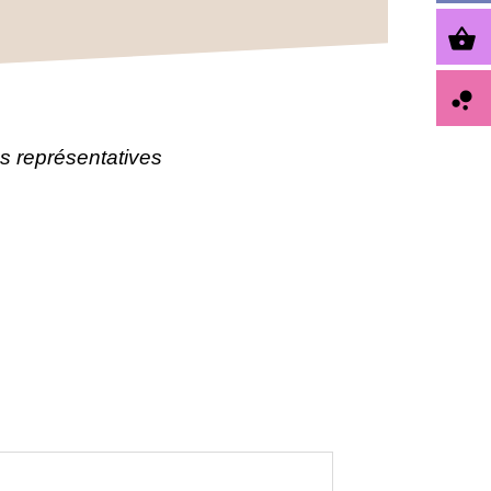
shopping_basket
bubble_chart
s représentatives