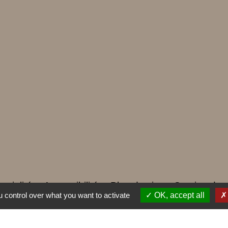
ntialité
-
Accessibilité
-
Plan du site
-
Gestion des
 control over what you want to activate
OK, accept all