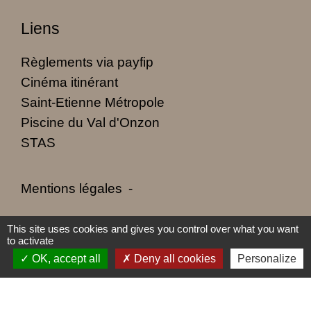
Liens
Règlements via payfip
Cinéma itinérant
Saint-Etienne Métropole
Piscine du Val d'Onzon
STAS
Mentions légales
-
Politique de confidentialité
-
Accessibilité
-
This site uses cookies and gives you control over what you want
to activate
Plan du site
-
Gestion des cookies
OK, accept all
Deny all cookies
Personalize
Site créé en partenariat avec Réseau des Communes