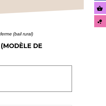
shopping_basket
bubble_chart
ferme (bail rural)
 (MODÈLE DE