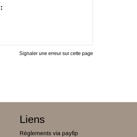
:
Signaler une erreur sur cette page
Liens
Règlements via payfip