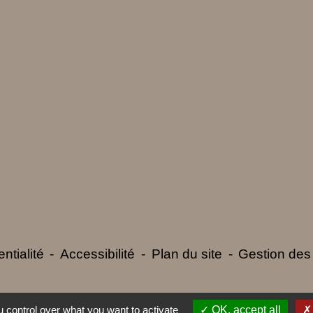
ntialité
-
Accessibilité
-
Plan du site
-
Gestion des
 control over what you want to activate
OK, accept all