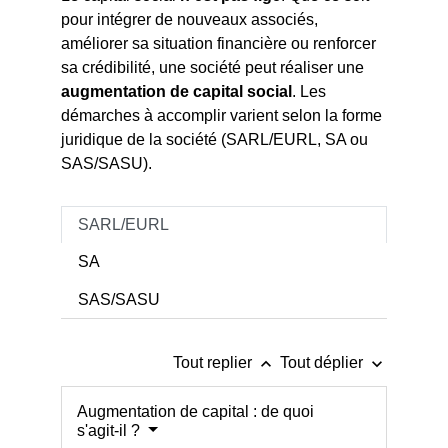
pour intégrer de nouveaux associés,
améliorer sa situation financière ou renforcer
sa crédibilité, une société peut réaliser une
augmentation de capital social
. Les
démarches à accomplir varient selon la forme
juridique de la société (SARL/EURL, SA ou
SAS/SASU).
SARL/EURL
SA
SAS/SASU
keyboard_arrow_up
keyboard_arrow_down
Tout replier
Tout déplier
Augmentation de capital : de quoi
s'agit-il ?