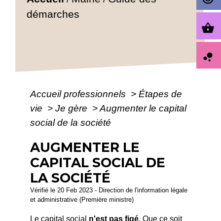
démarches
shopping_basket
bubble_chart
Accueil professionnels
>
Étapes de
vie
>
Je gère
>
Augmenter le capital
social de la société
AUGMENTER LE
CAPITAL SOCIAL DE
LA SOCIÉTÉ
Vérifié le 20 Feb 2023 - Direction de l'information légale
et administrative (Première ministre)
Le capital social
n'est pas figé
. Que ce soit