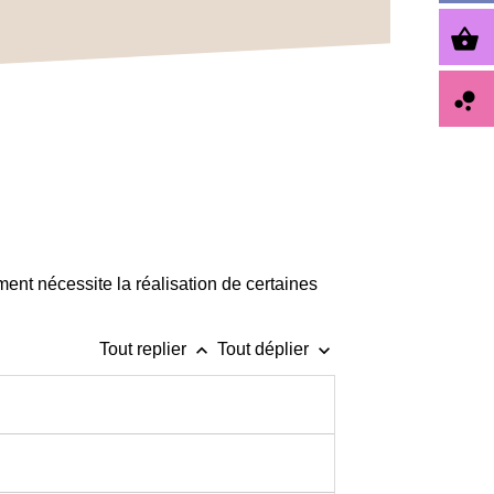
shopping_basket
bubble_chart
ent nécessite la réalisation de certaines
keyboard_arrow_up
keyboard_arrow_down
Tout replier
Tout déplier