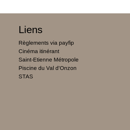
Liens
Règlements via payfip
Cinéma itinérant
Saint-Etienne Métropole
Piscine du Val d'Onzon
STAS