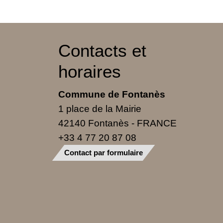
Contacts et
horaires
Commune de Fontanès
1 place de la Mairie
42140 Fontanès - FRANCE
+33 4 77 20 87 08
Contact par formulaire