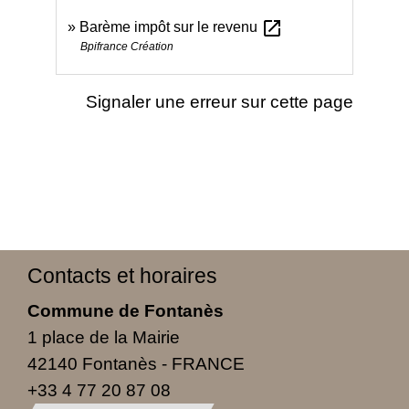
open_in_new
Barème impôt sur le revenu
Bpifrance Création
Signaler une erreur sur cette page
Contacts et horaires
Commune de Fontanès
1 place de la Mairie
42140 Fontanès - FRANCE
+33 4 77 20 87 08