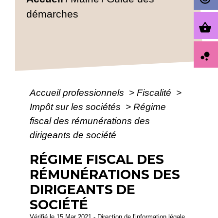
démarches
shopping_basket
bubble_chart
Accueil professionnels
>
Fiscalité
>
Impôt sur les sociétés
>
Régime
fiscal des rémunérations des
dirigeants de société
RÉGIME FISCAL DES
RÉMUNÉRATIONS DES
DIRIGEANTS DE
SOCIÉTÉ
Vérifié le 15 Mar 2021 - Direction de l'information légale