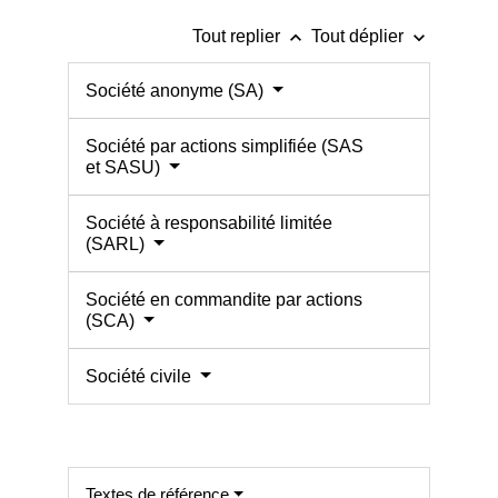
keyboard_arrow_up
keyboard_arrow_down
Tout replier
Tout déplier
Société anonyme (SA)
Société par actions simplifiée (SAS
et SASU)
Société à responsabilité limitée
(SARL)
Société en commandite par actions
(SCA)
Société civile
Textes de référence