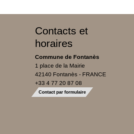
Contacts et
horaires
Commune de Fontanès
1 place de la Mairie
42140 Fontanès - FRANCE
+33 4 77 20 87 08
Contact par formulaire