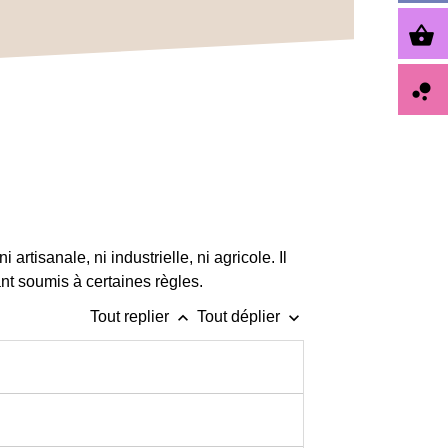
shopping_basket
bubble_chart
artisanale, ni industrielle, ni agricole. Il
nt soumis à certaines règles.
keyboard_arrow_up
keyboard_arrow_down
Tout replier
Tout déplier