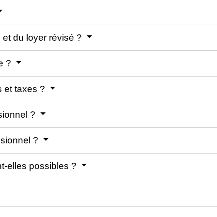
l et du loyer révisé ?
ie ?
s et taxes ?
ssionnel ?
ssionnel ?
nt-elles possibles ?