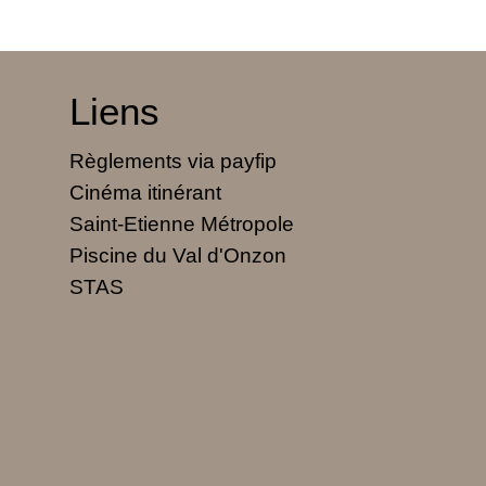
Liens
Règlements via payfip
Cinéma itinérant
Saint-Etienne Métropole
Piscine du Val d'Onzon
STAS