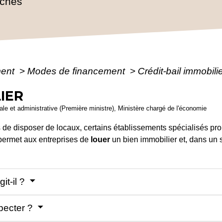
rches
ment
>
Modes de financement
>
Crédit-bail immobili
IER
égale et administrative (Première ministre), Ministère chargé de l'économie
de disposer de locaux, certains établissements spécialisés prop
 permet aux entreprises de
louer
un bien immobilier et, dans un
git-il ?
specter ?