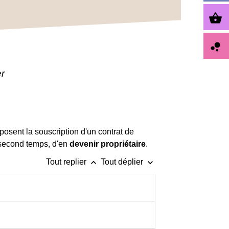
shopping_basket
bubble_chart
er
osent la souscription d'un contrat de
 second temps, d'en
devenir propriétaire
.
keyboard_arrow_up
keyboard_arrow_down
Tout replier
Tout déplier