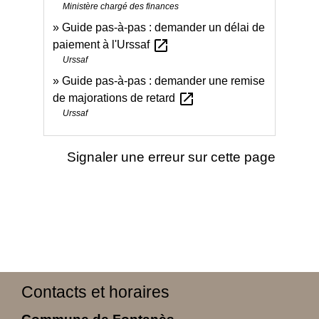
Ministère chargé des finances
Guide pas-à-pas : demander un délai de
open_in_new
paiement à l'Urssaf
Urssaf
Guide pas-à-pas : demander une remise
open_in_new
de majorations de retard
Urssaf
Signaler une erreur sur cette page
Contacts et horaires