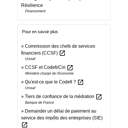
Résilience
Financement
Pour en savoir plus
Commission des chefs de services
open_in_new
financiers (CCSF)
Urssaf
open_in_new
CCSF et Codefi/Ciri
Ministère chargé de l'économie
open_in_new
Qu'est-ce que le Codefi ?
Urssaf
open_in_new
Tiers de confiance de la médiation
Banque de France
Demander un délai de paiement au
service des impôts des entreprises (SIE)
open_in_new