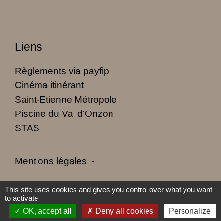
Liens
Règlements via payfip
Cinéma itinérant
Saint-Etienne Métropole
Piscine du Val d'Onzon
STAS
Mentions légales
-
Politique de confidentialité
-
Accessibilité
-
This site uses cookies and gives you control over what you want
to activate
Plan du site
-
Gestion des cookies
OK, accept all
Deny all cookies
Personalize