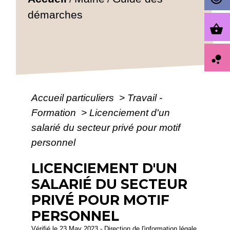
démarches
shopping_basket
bubble_chart
Accueil particuliers
>
Travail -
Formation
>
Licenciement d'un
salarié du secteur privé pour motif
personnel
LICENCIEMENT D'UN
SALARIÉ DU SECTEUR
PRIVÉ POUR MOTIF
PERSONNEL
Vérifié le 23 May 2023 - Direction de l'information légale