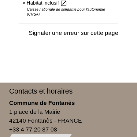
open_in_new
Habitat inclusif
Caisse nationale de solidarité pour l'autonomie
(CNSA)
Signaler une erreur sur cette page
Contacts et horaires
Commune de Fontanès
1 place de la Mairie
42140 Fontanès - FRANCE
+33 4 77 20 87 08