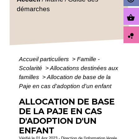
démarches
shopping_basket
bubble_chart
Accueil particuliers
>
Famille -
Scolarité
>
Allocations destinées aux
familles
>
Allocation de base de la
Paje en cas d'adoption d'un enfant
ALLOCATION DE BASE
DE LA PAJE EN CAS
D'ADOPTION D'UN
ENFANT
Vérifié le 01 Apr 2023 - Direction de l'information légale