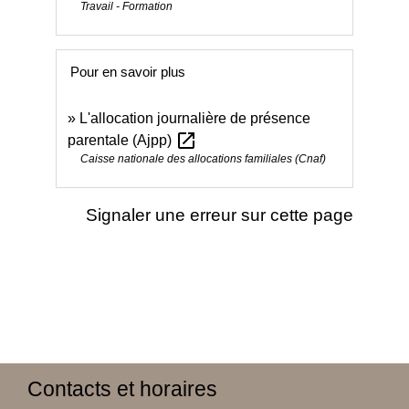
Travail - Formation
Pour en savoir plus
L'allocation journalière de présence
open_in_new
parentale (Ajpp)
Caisse nationale des allocations familiales (Cnaf)
Signaler une erreur sur cette page
Contacts et horaires