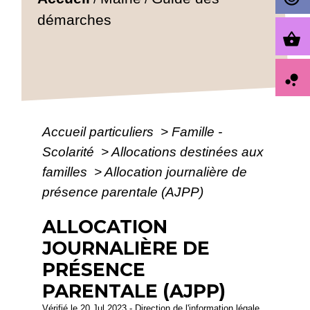
démarches
shopping_basket
bubble_chart
Accueil particuliers
>
Famille -
Scolarité
>
Allocations destinées aux
familles
>
Allocation journalière de
présence parentale (AJPP)
ALLOCATION
JOURNALIÈRE DE
PRÉSENCE
PARENTALE (AJPP)
Vérifié le 20 Jul 2023 - Direction de l'information légale