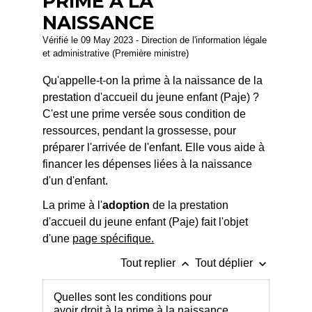
PRIME À LA
NAISSANCE
Vérifié le 09 May 2023 - Direction de l'information légale
et administrative (Première ministre)
Qu'appelle-t-on la prime à la naissance de la
prestation d'accueil du jeune enfant (Paje) ?
C'est une prime versée sous condition de
ressources, pendant la grossesse, pour
préparer l'arrivée de l'enfant. Elle vous aide à
financer les dépenses liées à la naissance
d'un d'enfant.
La prime à l'
adoption
de la prestation
d'accueil du jeune enfant (Paje) fait l'objet
d'une
page spécifique.
keyboard_arrow_up
keyboard_arrow_down
Tout replier
Tout déplier
Quelles sont les conditions pour
avoir droit à la prime à la naissance