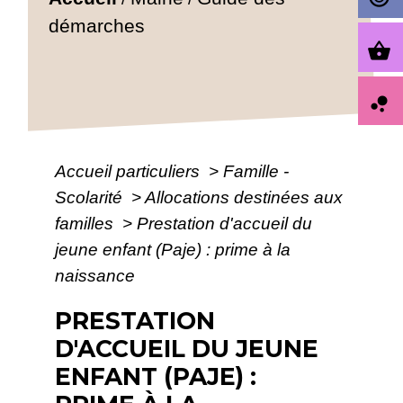
démarches
shopping_basket
bubble_chart
Accueil particuliers
>
Famille -
Scolarité
>
Allocations destinées aux
familles
>
Prestation d'accueil du
jeune enfant (Paje) : prime à la
naissance
PRESTATION
D'ACCUEIL DU JEUNE
ENFANT (PAJE) :