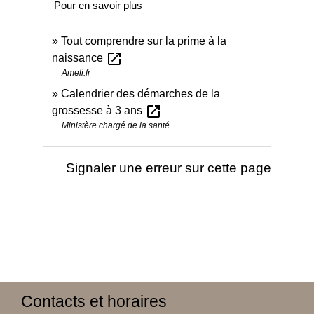
Pour en savoir plus
Tout comprendre sur la prime à la
open_in_new
naissance
Ameli.fr
Calendrier des démarches de la
open_in_new
grossesse à 3 ans
Ministère chargé de la santé
Signaler une erreur sur cette page
Contacts et horaires