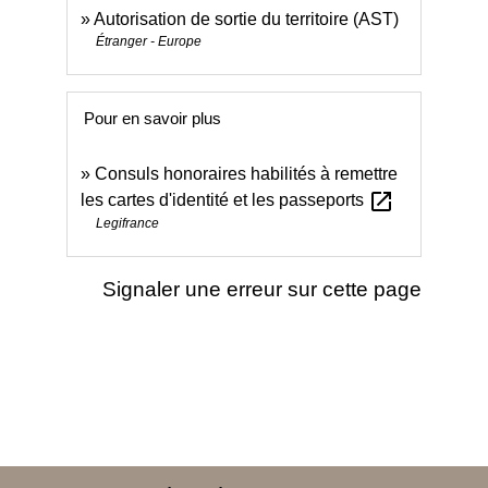
Autorisation de sortie du territoire (AST)
Étranger - Europe
Pour en savoir plus
Consuls honoraires habilités à remettre
open_in_new
les cartes d'identité et les passeports
Legifrance
Signaler une erreur sur cette page