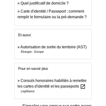
Quel justificatif de domicile ?
Carte d'identité / Passeport : comment
remplir le formulaire ou la pré-demande ?
Et aussi
Autorisation de sortie du territoire (AST)
Étranger - Europe
Pour en savoir plus
Consuls honoraires habilités à remettre
open_in_new
les cartes d'identité et les passeports
Legifrance
Signaler une erreur sur cette page