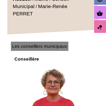
Municipal
Marie-Renée
/
shopping_basket
PERRET
bubble_chart
Les conseillers municipaux
Conseillère