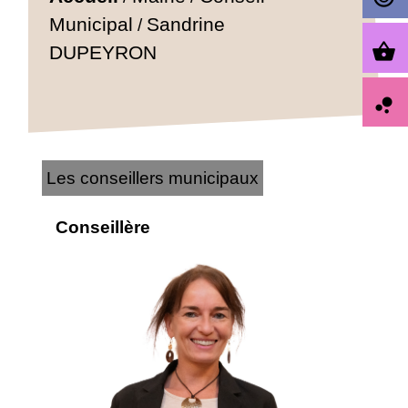
Municipal
Sandrine
/
shopping_basket
DUPEYRON
bubble_chart
Les conseillers municipaux
Conseillère