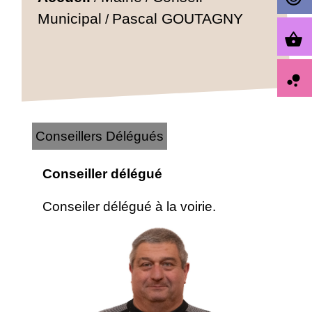
Municipal
Pascal GOUTAGNY
/
shopping_basket
bubble_chart
Conseillers Délégués
Conseiller délégué
Conseiler délégué à la voirie.