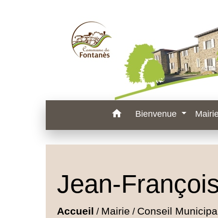
home
Bienvenue
Mairi
Jean-Franço
Accueil
Mairie
Conseil Municipa
/
/