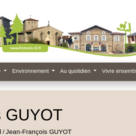
e
Environnement
Au quotidien
Vivre ensemb
is GUYOT
l
Jean-François GUYOT
/