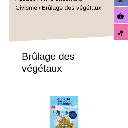
Civisme
Brûlage des végétaux
/
shopping_basket
bubble_chart
Brûlage des
végétaux