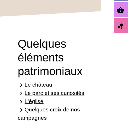
shopping_basket
bubble_chart
Quelques
éléments
patrimoniaux
Le château
keyboard_arrow_right
Le parc et ses curiosités
keyboard_arrow_right
L'église
keyboard_arrow_right
Quelques croix de nos
keyboard_arrow_right
campagnes