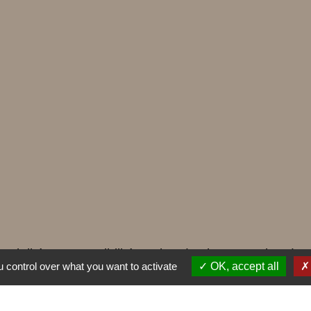
ntialité
-
Accessibilité
-
Plan du site
-
Gestion des
 control over what you want to activate
OK, accept all