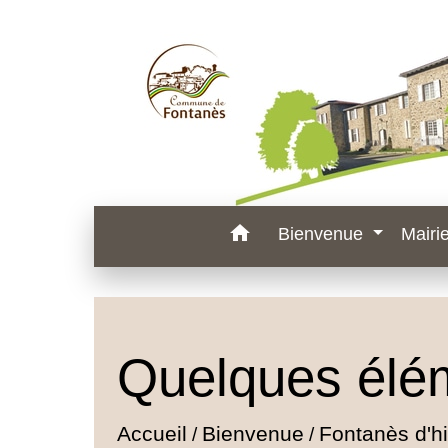
home
Bienvenue
Mairi
Quelques élé
Accueil
Bienvenue
Fontanès d'hi
/
/