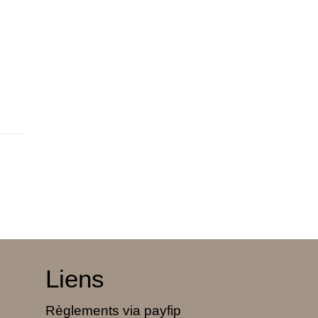
Liens
Règlements via payfip