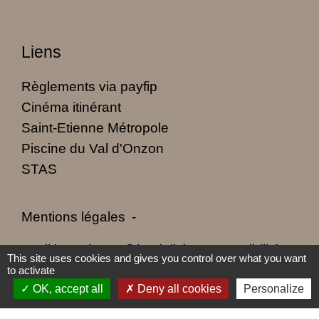
Liens
Règlements via payfip
Cinéma itinérant
Saint-Etienne Métropole
Piscine du Val d'Onzon
STAS
Mentions légales
-
Politique de confidentialité
-
Accessibilité
-
This site uses cookies and gives you control over what you want
to activate
Plan du site
-
Gestion des cookies
OK, accept all
Deny all cookies
Personalize