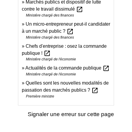
Marchés publics et dispositif de lutte
open_in_new
contre le travail dissimulé
Ministère chargé des finances
Un micro-entrepreneur peut-il candidater
open_in_new
à un marché public ?
Ministère chargé des finances
Chefs d'entreprise : osez la commande
open_in_new
publique !
Ministère chargé de l'économie
open_in_new
Actualités de la commande publique
Ministère chargé de l'économie
Quelles sont les nouvelles modalités de
open_in_new
passation des marchés publics ?
Première ministre
Signaler une erreur sur cette page