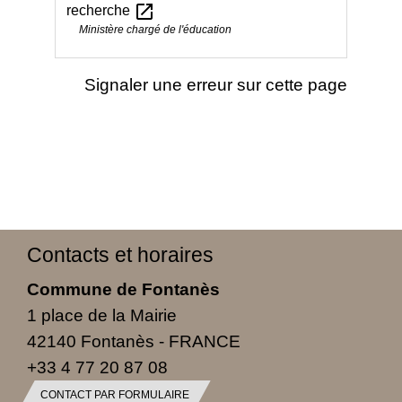
open_in_new
recherche
Ministère chargé de l'éducation
Signaler une erreur sur cette page
Contacts et horaires
Commune de Fontanès
1 place de la Mairie
42140 Fontanès - FRANCE
+33 4 77 20 87 08
CONTACT PAR FORMULAIRE