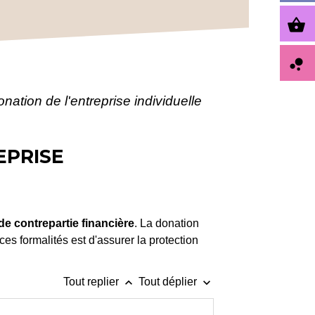
shopping_basket
bubble_chart
nation de l'entreprise individuelle
EPRISE
e contrepartie financière
. La donation
 ces formalités est d'assurer la protection
keyboard_arrow_up
keyboard_arrow_down
Tout replier
Tout déplier