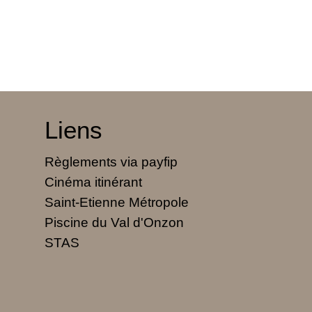
Liens
Règlements via payfip
Cinéma itinérant
Saint-Etienne Métropole
Piscine du Val d'Onzon
STAS