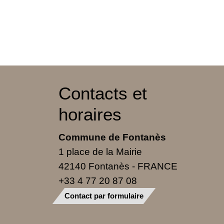
Contacts et
horaires
Commune de Fontanès
1 place de la Mairie
42140 Fontanès - FRANCE
+33 4 77 20 87 08
Contact par formulaire