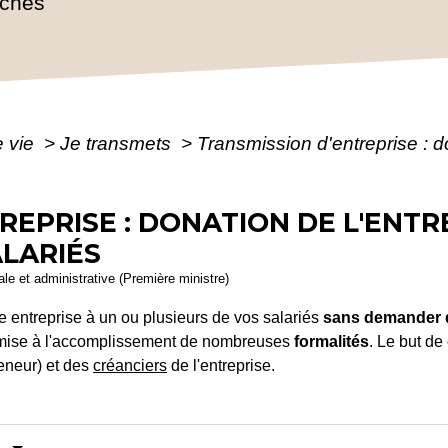
rches
e vie
>
Je transmets
>
Transmission d'entreprise : do
REPRISE : DONATION DE L'ENTR
ALARIÉS
gale et administrative (Première ministre)
re entreprise à un ou plusieurs de vos salariés
sans demander d
soumise à l'accomplissement de nombreuses
formalités
. Le but de
reneur) et des
créanciers
de l'entreprise.