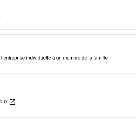
?
 l'entreprise individuelle à un membre de la famille
open_in_new
scaux