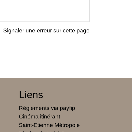
Signaler une erreur sur cette page
Liens
Règlements via payfip
Cinéma itinérant
Saint-Etienne Métropole