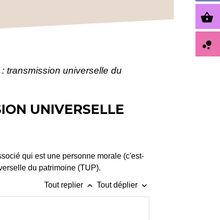
shopping_basket
bubble_chart
 : transmission universelle du
SION UNIVERSELLE
ssocié qui est une personne morale (c'est-
iverselle du patrimoine (TUP).
keyboard_arrow_up
keyboard_arrow_down
Tout replier
Tout déplier