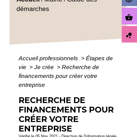
démarches
shopping_basket
bubble_chart
Accueil professionnels
>
Étapes de
vie
>
Je crée
>
Recherche de
financements pour créer votre
entreprise
RECHERCHE DE
FINANCEMENTS POUR
CRÉER VOTRE
ENTREPRISE
Vérifié le 05 Nov 2021 - Direction de l'information légale