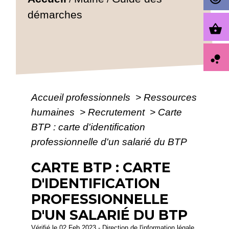
démarches
shopping_basket
bubble_chart
Accueil professionnels
>
Ressources
humaines
>
Recrutement
>
Carte
BTP : carte d'identification
professionnelle d'un salarié du BTP
CARTE BTP : CARTE
D'IDENTIFICATION
PROFESSIONNELLE
D'UN SALARIÉ DU BTP
Vérifié le 02 Feb 2023 - Direction de l'information légale