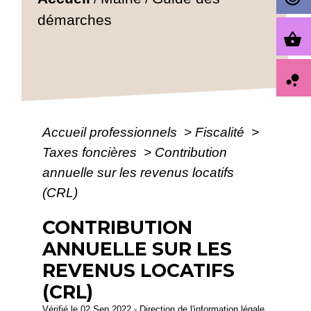
démarches
shopping_basket
bubble_chart
Accueil professionnels
>
Fiscalité
>
Taxes foncières
>
Contribution
annuelle sur les revenus locatifs
(CRL)
CONTRIBUTION
ANNUELLE SUR LES
REVENUS LOCATIFS
(CRL)
Vérifié le 02 Sep 2022 - Direction de l'information légale