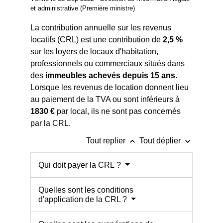
et administrative (Première ministre)
La contribution annuelle sur les revenus
locatifs (CRL) est une contribution de
2,5 %
sur les loyers de locaux d'habitation,
professionnels ou commerciaux situés dans
des
immeubles achevés depuis 15 ans
.
Lorsque les revenus de location donnent lieu
au paiement de la TVA ou sont inférieurs à
1830 €
par local, ils ne sont pas concernés
par la CRL.
keyboard_arrow_up
keyboard_arrow_down
Tout replier
Tout déplier
Qui doit payer la CRL ?
Quelles sont les conditions
d'application de la CRL ?