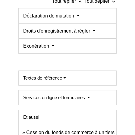
keyboard_arrow_up
keyboard_arrow_down
Tout replier
Tout déplier
Déclaration de mutation
Droits d'enregistrement à régler
Exonération
Textes de référence
Services en ligne et formulaires
Et aussi
Cession du fonds de commerce à un tiers