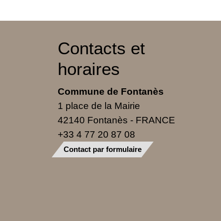
Contacts et
horaires
Commune de Fontanès
1 place de la Mairie
42140 Fontanès - FRANCE
+33 4 77 20 87 08
Contact par formulaire