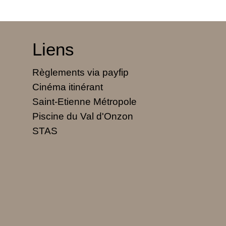
Liens
Règlements via payfip
Cinéma itinérant
Saint-Etienne Métropole
Piscine du Val d'Onzon
STAS