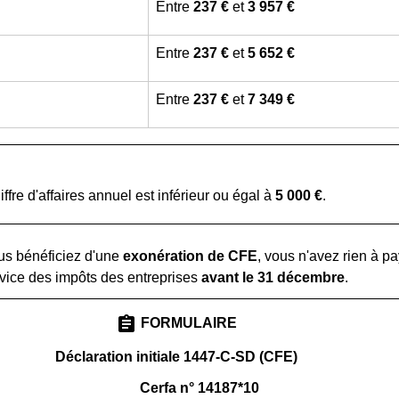
Entre
237 €
et
3 957 €
Entre
237 €
et
5 652 €
Entre
237 €
et
7 349 €
iffre d'affaires annuel est inférieur ou égal à
5 000 €
.
ous bénéficiez d'une
exonération de CFE
, vous n'avez rien à 
ervice des impôts des entreprises
avant le 31 décembre
.
assignment
FORMULAIRE
Déclaration initiale 1447-C-SD (CFE)
Cerfa n° 14187*10