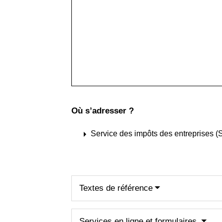
Où s’adresser ?
arrow_right
Service des impôts des entreprises (
Textes de référence
Services en ligne et formulaires