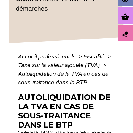
démarches
shopping_basket
bubble_chart
Accueil professionnels
>
Fiscalité
>
Taxe sur la valeur ajoutée (TVA)
>
Autoliquidation de la TVA en cas de
sous-traitance dans le BTP
AUTOLIQUIDATION DE
LA TVA EN CAS DE
SOUS-TRAITANCE
DANS LE BTP
Vérifié le 07 Jul 2023 - Direction de l'information légale